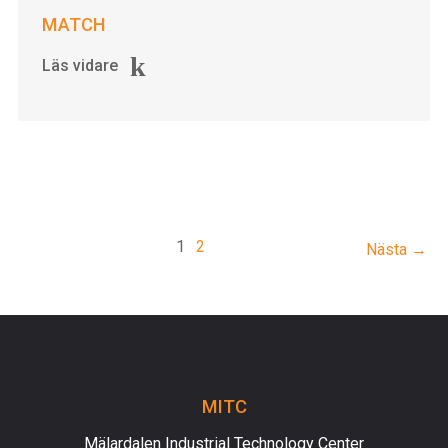
MATCH
Läs vidare
1
2
Nästa →
MITC
Mälardalen Industrial Technology Center