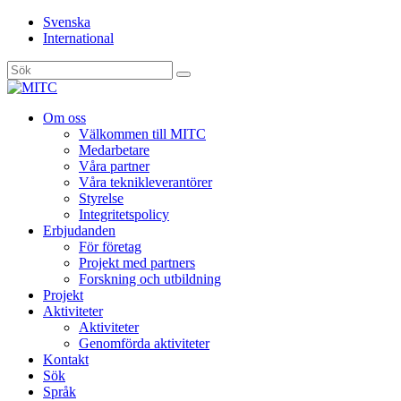
Svenska
International
Sök
efter:
Gå
Om oss
vidare
Välkommen till MITC
till
Medarbetare
innehåll
Våra partner
Våra teknikleverantörer
Styrelse
Integritetspolicy
Erbjudanden
För företag
Projekt med partners
Forskning och utbildning
Projekt
Aktiviteter
Aktiviteter
Genomförda aktiviteter
Kontakt
Sök
Språk