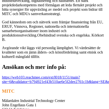
industriutveckling, digitalisering och hållbarhet. En stark
projektledarkompetens med förmågan att leda flertalet projekt och
hitta synergier för uppväxling av medel och projekt som bidrar till
MITC och MDUs samverkansstrategi.
God kännedom om och nätverk som främjar finansiering från EU,
ERUF, Vinnova, Regioner, nationella och internationella
samarbetsorganisationer inom industri och
produktionsutveckling.Obehindrad svenska och engelska. Körkort
B.
Avgörande vikt läggs vid personlig lämplighet. Vi värdesätter de
kvaliteter som en jämn ålders- och könsfördelning samt etnisk och
kulturell mångfald tillför.
Ansökan och mer info på:
https://web103.reachmee.com/ext/I018/1151/main?
site=6&validator=b794921ef43b510ae6e5f2dee2761c1b&lang=SE
MITC
Mälardalen Industrial Technology Center
John Engellaus Gata 1