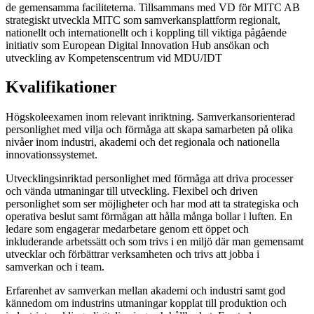
de gemensamma faciliteterna. Tillsammans med VD för MITC AB
strategiskt utveckla MITC som samverkansplattform regionalt,
nationellt och internationellt och i koppling till viktiga pågående
initiativ som European Digital Innovation Hub ansökan och
utveckling av Kompetenscentrum vid MDU/IDT
Kvalifikationer
Högskoleexamen inom relevant inriktning. Samverkansorienterad
personlighet med vilja och förmåga att skapa samarbeten på olika
nivåer inom industri, akademi och det regionala och nationella
innovationssystemet.
Utvecklingsinriktad personlighet med förmåga att driva processer
och vända utmaningar till utveckling. Flexibel och driven
personlighet som ser möjligheter och har mod att ta strategiska och
operativa beslut samt förmågan att hålla många bollar i luften. En
ledare som engagerar medarbetare genom ett öppet och
inkluderande arbetssätt och som trivs i en miljö där man gemensamt
utvecklar och förbättrar verksamheten och trivs att jobba i
samverkan och i team.
Erfarenhet av samverkan mellan akademi och industri samt god
kännedom om industrins utmaningar kopplat till produktion och