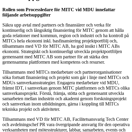
Rollen som Processledare för MITC vid MDU innefattar
följande arbetsuppgifter
Säkra upp avtal med partners och finansiärer och verka för
kontinuerlig och långsiktig finansiering för MITC genom att hålla
goda relationer med kommun, region och industri och ha kontroll på
MITCs hela ekonomi inkl. basfinansiering projektportfölj och,
tillsammans med VD för MITC AB, ha god insikt i MITC ABs
ekonomi. Strategiskt och kontinuerligt utveckla projektportföljen
gemensamt med MITC AB som partner för att stärka den
gemensamma plattformen med kompetens och resurser.
Tillsammans med MITCs medarbetare och partnerorganisationer
söka fortsatt finansiering och projekt som går i linje med MITCs och
MDUs samverkansstrategier. Engagera medarbetare vid MDU,
främst IDT, i samverkan genom MITC plattformen och MITCs olika
samverkansprojekt. Förstå, främja, stötta och gemensamt utveckla
samarbeten mellan industrin och akademi genom forskningsprojekt
och samverkan inom utbildningen, gärna i koppling till MITCs
tekniska projekt och aktiviteter.
Tillsammans med VD för MITC AB, Facilitetsansvarig Tech Center
och avdelningschef PR vara övergripande ansvarig för den operativa
verksamheten med mötesstrukturer, labbar, samarbeten, events och