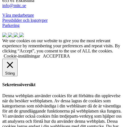
633 61 Eskilstuna
info@mitc.se
Våra medarbetare
Pressbilder och logotyper
Parkering
We use cookies on our website to give you the most relevant
experience by remembering your preferences and repeat visits. By
clicking “Accept”, you consent to the use of ALL the cookies.
Cookie-inställningar
ACCEPTERA
Stäng
Sekretessöversikt
Denna webbplats använder cookies för att förbättra din upplevelse
när du besöker webbplatsen. Av dessa lagras de cookies som
kategoriseras som nödvändiga i din webbläsare då de är väsentliga
för att de grundläggande funktionerna på webbplatsen ska fungera.
Vi använder också cookies från tredjeparts-verktyg som hjälper oss
att analysera och förstå hur du använder denna webbplats. Dessa
cookies lagras endast i din webbläsare med ditt samtycke. Du har