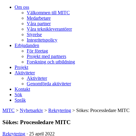
Om oss
Välkommen till MITC
Medarbetare
Våra partner
Våra teknikleverantörer
Styrelse
Integritetspolicy
Erbjudanden
För företag
Projekt med partners
Forskning och utbildning
Projekt
Aktiviteter
Aktiviteter
Genomförda aktiviteter
Kontakt
Sök
Språk
MITC
>
Nyhetsarkiv
>
Rekrytering
>
Sökes: Processledare MITC
Sökes: Processledare MITC
Rekrytering
· 25 april 2022