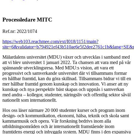
Processledare MITC
Ref.nr: 2022/1074
https://web103.reachmee.com/ext/I018/1151/main?
site=6&validator=b794921ef43b510ae6e5f2dee2761c1b&lang=SE
Mälardalens universitet (MDU) växer och utvecklas i samband med
att vi blev universitet 1 januari 2022. Ta chansen att vara med på vår
spännande utvecklingsresa. Med MDU:s vision, att vara ett
progressivt och samverkande universitet där vi tillsammans formar
en hållbar framtid, kan du göra skillnad. Tillsammans bidrar vi till en
mer hållbar framtid genom kunskap och innovation. Vi anser att ny
kunskap och nya perspektiv bäst skapas och uppnås i samverkan
med andra – kollegor, studenter, näringsliv och offentlig sektor såväl
nationellt som internationellt.
Hos oss läser närmare 20 000 studenter kurser och program inom
design- och kommunikation, ekonomi, hälsa, teknik och skola samt
kammarmusik och opera. Vår forskning bedrivs inom alla
utbildningsområden och är internationellt framstående inom
framtidens energi och inbyggda system. MDU finns i den expansiva