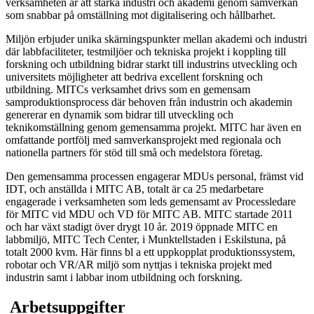
verksamheten är att stärka industri och akademi genom samverkan
som snabbar på omställning mot digitalisering och hållbarhet.
Miljön erbjuder unika skärningspunkter mellan akademi och industri
där labbfaciliteter, testmiljöer och tekniska projekt i koppling till
forskning och utbildning bidrar starkt till industrins utveckling och
universitets möjligheter att bedriva excellent forskning och
utbildning. MITCs verksamhet drivs som en gemensam
samproduktionsprocess där behoven från industrin och akademin
genererar en dynamik som bidrar till utveckling och
teknikomställning genom gemensamma projekt. MITC har även en
omfattande portfölj med samverkansprojekt med regionala och
nationella partners för stöd till små och medelstora företag.
Den gemensamma processen engagerar MDUs personal, främst vid
IDT, och anställda i MITC AB, totalt är ca 25 medarbetare
engagerade i verksamheten som leds gemensamt av Processledare
för MITC vid MDU och VD för MITC AB. MITC startade 2011
och har växt stadigt över drygt 10 år. 2019 öppnade MITC en
labbmiljö, MITC Tech Center, i Munktellstaden i Eskilstuna, på
totalt 2000 kvm. Här finns bl a ett uppkopplat produktionssystem,
robotar och VR/AR miljö som nyttjas i tekniska projekt med
industrin samt i labbar inom utbildning och forskning.
Arbetsuppgifter