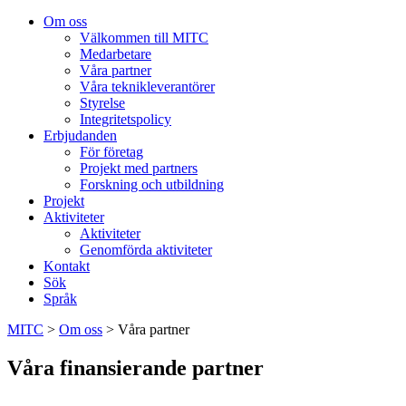
Om oss
Välkommen till MITC
Medarbetare
Våra partner
Våra teknikleverantörer
Styrelse
Integritetspolicy
Erbjudanden
För företag
Projekt med partners
Forskning och utbildning
Projekt
Aktiviteter
Aktiviteter
Genomförda aktiviteter
Kontakt
Sök
Språk
MITC
>
Om oss
>
Våra partner
Våra finansierande partner