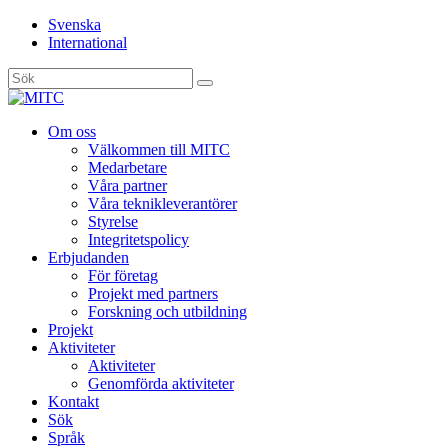
Svenska
International
Sök
efter:
Gå
Om oss
vidare
Välkommen till MITC
till
Medarbetare
innehåll
Våra partner
Våra teknikleverantörer
Styrelse
Integritetspolicy
Erbjudanden
För företag
Projekt med partners
Forskning och utbildning
Projekt
Aktiviteter
Aktiviteter
Genomförda aktiviteter
Kontakt
Sök
Språk