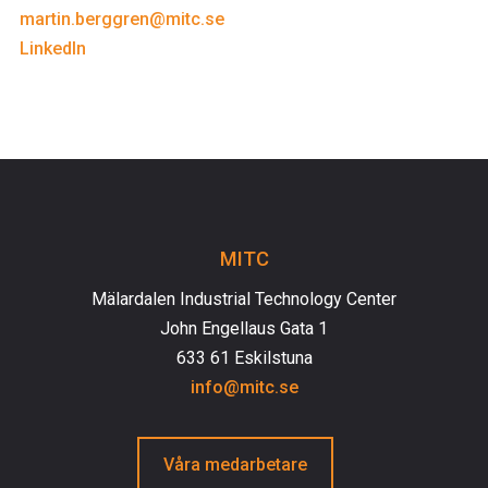
martin.berggren@mitc.se
LinkedIn
MITC
Mälardalen Industrial Technology Center
John Engellaus Gata 1
633 61 Eskilstuna
info@mitc.se
Våra medarbetare