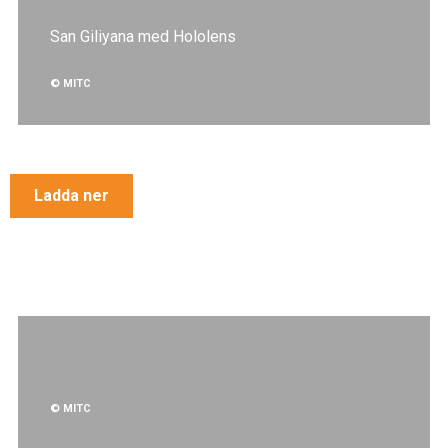
San Giliyana med Hololens
© MITC
Ladda ner
© MITC