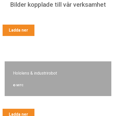
Bilder kopplade till vår verksamhet
Ladda ner
Hololens & industrirobot
© MITC
Ladda ner