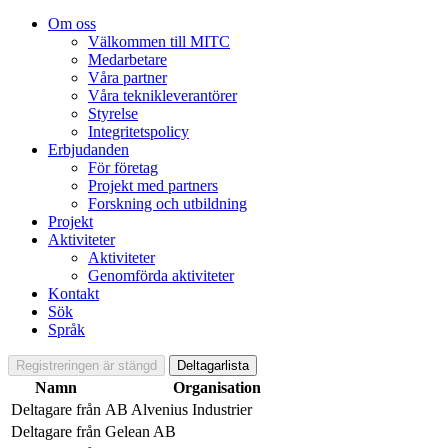
Om oss
Välkommen till MITC
Medarbetare
Våra partner
Våra teknikleverantörer
Styrelse
Integritetspolicy
Erbjudanden
För företag
Projekt med partners
Forskning och utbildning
Projekt
Aktiviteter
Aktiviteter
Genomförda aktiviteter
Kontakt
Sök
Språk
Registreringen är stängd
Deltagarlista
Namn
Organisation
Deltagare från
AB Alvenius Industrier
Deltagare från
Gelean AB