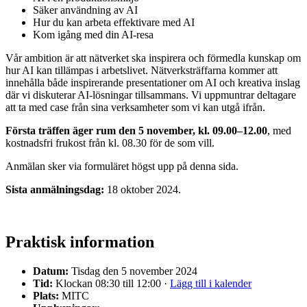
Säker användning av AI
Hur du kan arbeta effektivare med AI
Kom igång med din AI-resa
Vår ambition är att nätverket ska inspirera och förmedla kunskap om
hur AI kan tillämpas i arbetslivet. Nätverksträffarna kommer att
innehålla både inspirerande presentationer om AI och kreativa inslag
där vi diskuterar AI-lösningar tillsammans. Vi uppmuntrar deltagare
att ta med case från sina verksamheter som vi kan utgå ifrån.
Första träffen äger rum den 5 november, kl. 09.00–12.00
, med
kostnadsfri frukost från kl. 08.30 för de som vill.
Anmälan sker via formuläret högst upp på denna sida.
Sista anmälningsdag:
18 oktober 2024.
Praktisk information
Datum:
Tisdag den 5 november 2024
Tid:
Klockan 08:30 till 12:00 ·
Lägg till i kalender
Plats:
MITC