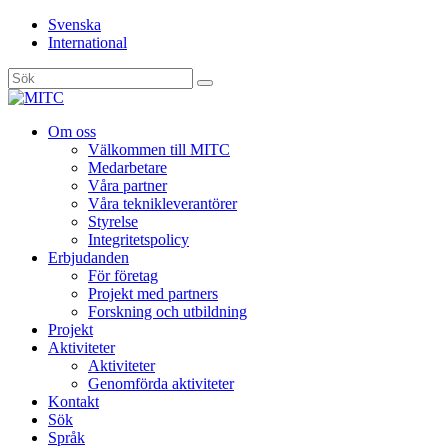
Svenska
International
Sök
efter:
Gå
Om oss
vidare
Välkommen till MITC
till
Medarbetare
innehåll
Våra partner
Våra teknikleverantörer
Styrelse
Integritetspolicy
Erbjudanden
För företag
Projekt med partners
Forskning och utbildning
Projekt
Aktiviteter
Aktiviteter
Genomförda aktiviteter
Kontakt
Sök
Språk