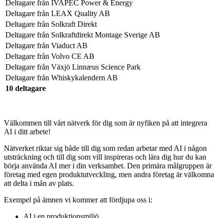
Deltagare från
IVAPEC Power & Energy
Deltagare från
LEAX Quality AB
Deltagare från
Solkraft Direkt
Deltagare från
Solkraftdirekt Montage Sverige AB
Deltagare från
Viaduct AB
Deltagare från
Volvo CE AB
Deltagare från
Växjö Linnæus Science Park
Deltagare från
Whiskykalendern AB
10 deltagare
Välkommen till vårt nätverk för dig som är nyfiken på att integrera
AI i ditt arbete!
Nätverket riktar sig både till dig som redan arbetar med AI i någon
utsträckning och till dig som vill inspireras och lära dig hur du kan
börja använda AI mer i din verksamhet. Den primära målgruppen är
företag med egen produktutveckling, men andra företag är välkomna
att delta i mån av plats.
Exempel på ämnen vi kommer att fördjupa oss i:
AI i en produktionsmiljö