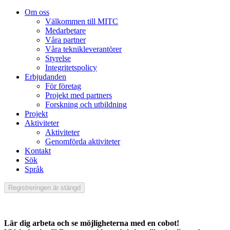
Om oss
Välkommen till MITC
Medarbetare
Våra partner
Våra teknikleverantörer
Styrelse
Integritetspolicy
Erbjudanden
För företag
Projekt med partners
Forskning och utbildning
Projekt
Aktiviteter
Aktiviteter
Genomförda aktiviteter
Kontakt
Sök
Språk
Registreringen är stängd
Lär dig arbeta och se möjligheterna med en cobot!