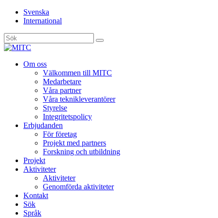
Svenska
International
Sök
efter:
Gå
Om oss
vidare
Välkommen till MITC
till
Medarbetare
innehåll
Våra partner
Våra teknikleverantörer
Styrelse
Integritetspolicy
Erbjudanden
För företag
Projekt med partners
Forskning och utbildning
Projekt
Aktiviteter
Aktiviteter
Genomförda aktiviteter
Kontakt
Sök
Språk