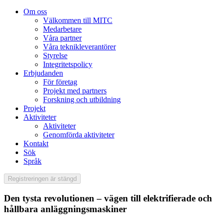
Om oss
Välkommen till MITC
Medarbetare
Våra partner
Våra teknikleverantörer
Styrelse
Integritetspolicy
Erbjudanden
För företag
Projekt med partners
Forskning och utbildning
Projekt
Aktiviteter
Aktiviteter
Genomförda aktiviteter
Kontakt
Sök
Språk
Registreringen är stängd
Den tysta revolutionen – vägen till elektrifierade och
hållbara anläggningsmaskiner