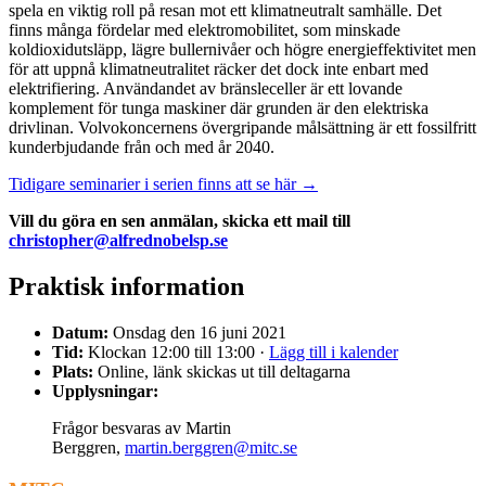
spela en viktig roll på resan mot ett klimatneutralt samhälle. Det
finns många fördelar med elektromobilitet, som minskade
koldioxidutsläpp, lägre bullernivåer och högre energieffektivitet men
för att uppnå klimatneutralitet räcker det dock inte enbart med
elektrifiering. Användandet av bränsleceller är ett lovande
komplement för tunga maskiner där grunden är den elektriska
drivlinan. Volvokoncernens övergripande målsättning är ett fossilfritt
kunderbjudande från och med år 2040.
Tidigare seminarier i serien finns att se här →
Vill du göra en sen anmälan, skicka ett mail till
christopher@alfrednobelsp.se
Praktisk information
Datum:
Onsdag den 16 juni 2021
Tid:
Klockan 12:00 till 13:00 ·
Lägg till i kalender
Plats:
Online, länk skickas ut till deltagarna
Upplysningar:
Frågor besvaras av Martin
Berggren,
martin.berggren@mitc.se