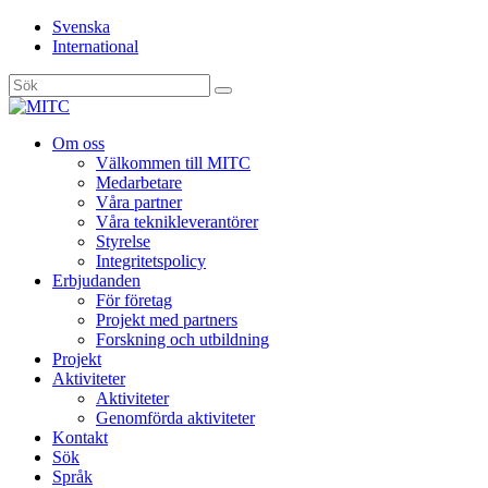
Svenska
International
Sök
efter:
Gå
Om oss
vidare
Välkommen till MITC
till
Medarbetare
innehåll
Våra partner
Våra teknikleverantörer
Styrelse
Integritetspolicy
Erbjudanden
För företag
Projekt med partners
Forskning och utbildning
Projekt
Aktiviteter
Aktiviteter
Genomförda aktiviteter
Kontakt
Sök
Språk