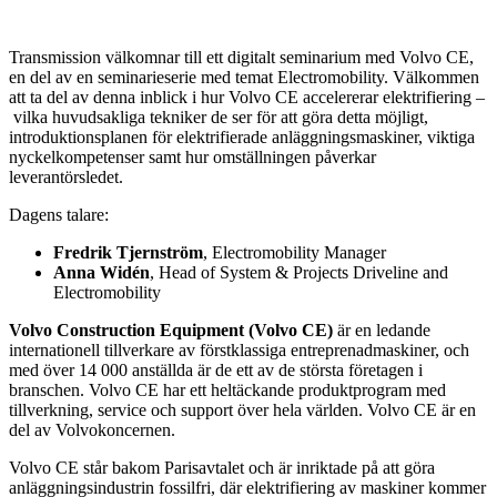
Transmission välkomnar till ett digitalt seminarium med Volvo CE,
en del av en seminarieserie med temat Electromobility. Välkommen
att ta del av denna inblick i hur Volvo CE accelererar elektrifiering –
vilka huvudsakliga tekniker de ser för att göra detta möjligt,
introduktionsplanen för elektrifierade anläggningsmaskiner, viktiga
nyckelkompetenser samt hur omställningen påverkar
leverantörsledet.
Dagens talare:
Fredrik Tjernström
, Electromobility Manager
Anna Widén
, Head of System & Projects Driveline and
Electromobility
Volvo Construction Equipment (Volvo CE)
är en ledande
internationell tillverkare av förstklassiga entreprenadmaskiner, och
med över 14 000 anställda är de ett av de största företagen i
branschen. Volvo CE har ett heltäckande produktprogram med
tillverkning, service och support över hela världen. Volvo CE är en
del av Volvokoncernen.
Volvo CE står bakom Parisavtalet och är inriktade på att göra
anläggningsindustrin fossilfri, där elektrifiering av maskiner kommer