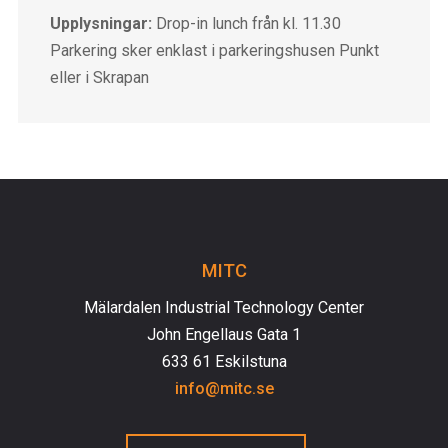
Upplysningar:
Drop-in lunch från kl. 11.30
Parkering sker enklast i parkeringshusen Punkt
eller i Skrapan
MITC
Mälardalen Industrial Technology Center
John Engellaus Gata 1
633 61 Eskilstuna
info@mitc.se