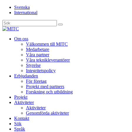
Svenska
International
Sök
efter:
Gå
Om oss
vidare
Välkommen till MITC
till
Medarbetare
innehåll
Våra partner
Våra teknikleverantörer
Styrelse
Integritetspolicy
Erbjudanden
För företag
Projekt med partners
Forskning och utbildning
Projekt
Aktiviteter
Aktiviteter
Genomförda aktiviteter
Kontakt
Sök
Språk