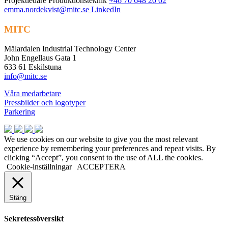
Projektledare Produktionsteknik
+46 70 648 20 02
emma.nordekvist@mitc.se
LinkedIn
MITC
Mälardalen Industrial Technology Center
John Engellaus Gata 1
633 61 Eskilstuna
info@mitc.se
Våra medarbetare
Pressbilder och logotyper
Parkering
We use cookies on our website to give you the most relevant
experience by remembering your preferences and repeat visits. By
clicking “Accept”, you consent to the use of ALL the cookies.
Cookie-inställningar
ACCEPTERA
Stäng
Sekretessöversikt