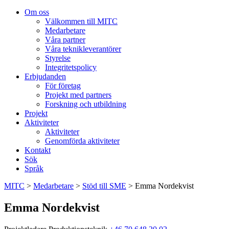
Om oss
Välkommen till MITC
Medarbetare
Våra partner
Våra teknikleverantörer
Styrelse
Integritetspolicy
Erbjudanden
För företag
Projekt med partners
Forskning och utbildning
Projekt
Aktiviteter
Aktiviteter
Genomförda aktiviteter
Kontakt
Sök
Språk
MITC
>
Medarbetare
>
Stöd till SME
>
Emma Nordekvist
Emma Nordekvist