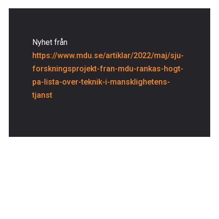
Nyhet från
https://www.mdu.se/artiklar/2022/maj/sju-
forskningsprojekt-fran-mdu-rankas-hogt-
pa-lista-over-teknik-i-mansklighetens-
tjanst