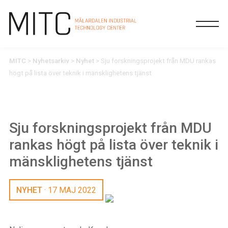
MITC
>
Nyhetsarkiv
>
Nyhet
>
Sju forskningsprojekt från MDU rankas
högt på lista över teknik i mänsklighetens tjänst
Sju forskningsprojekt från MDU
rankas högt på lista över teknik i
mänsklighetens tjänst
NYHET
· 17 MAJ 2022