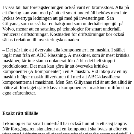
I vissa fall har företagsledningen också varit en bromskloss. Alla på
ett företag kan vara med på att ett smart underhåll behövs men inte
lyckas övertyga ledningen att gå med på investeringen. San
Giliyana, som också har en bakgrund som underhållsingenjör på
Volvo, menar att en satsning på teknologier för smart underhåll
reducerar driftstörningar. Kostnaden för driftstörningar bör också
sättas i relation till investeringskostnaden.
­–­ Det går inte att övervaka alla komponenter i en maskin. I stället
utgår man från en ABC-klassning. A-maskiner, som är mest kritiska
maskiner, får inte stanna oplanerat för då blir det helt stopp i
produktionen. Det man kan göra är att övervaka kritiska
komponenter (A-komponenter) i en A-maskin. Vid inköp av en ny
maskin hjälper maskintillverkaren till med att ABC-klassificera
komponenterna i maskinen. Men San Giliyanas råd är att det alltid är
bättre att företaget själv klassar komponenter i maskiner utifrån sina
egna erfarenheter.
Exakt rätt tillfälle
Teknologier för smart underhåll har också hunnit ta ett steg längre.
När föregångaren signalerar att en komponent ska bytas ut efter ett