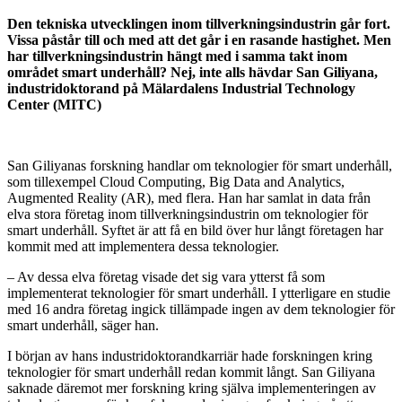
Den tekniska utvecklingen inom tillverkningsindustrin går fort.
Vissa påstår till och med att det går i en rasande hastighet. Men
har tillverkningsindustrin hängt med i samma takt inom
området smart underhåll? Nej, inte alls hävdar San Giliyana,
industridoktorand på Mälardalens Industrial Technology
Center (MITC)
San Giliyanas forskning handlar om teknologier för smart underhåll,
som tillexempel Cloud Computing, Big Data and Analytics,
Augmented Reality (AR), med flera. Han har samlat in data från
elva stora företag inom tillverkningsindustrin om teknologier för
smart underhåll. Syftet är att få en bild över hur långt företagen har
kommit med att implementera dessa teknologier.
– Av dessa elva företag visade det sig vara ytterst få som
implementerat teknologier för smart underhåll. I ytterligare en studie
med 16 andra företag ingick tillämpade ingen av dem teknologier för
smart underhåll, säger han.
I början av hans industridoktorandkarriär hade forskningen kring
teknologier för smart underhåll redan kommit långt. San Giliyana
saknade däremot mer forskning kring själva implementeringen av