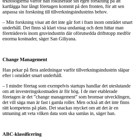
teknologierna varför han fokuserade sin egen forskning på att
kartlägga hur långt företagen kommit på den fronten, för att sen
anpassa sin forskning till tillverkningsindustrins behov.
– Min forskning visar att det inte går fort i fram inom området smart
underhåll. Det finns så klart vissa undantag och dem hittar man
företrädesvis inom gruvindustrin där oförutsedda driftstopp medför
enorma kostnader, säger San Giliyana.
Change Management
Han pekar på flera anledningar varför tillverkningsindustrin släpar
efter i området smart underhåll.
– I mindre företag som exempelvis startups handlar det uteslutande
om att investeringskostnaden är för hög. I de mer etablerade
företagen är det ”change management” som bromsar utvecklingen,
det vill säga man är fast i gamla roller. Men också att det inte finns
rätt kompetens på plats. Det snackas mycket om att det är en
utmaning att veta vilken data som ska samlas in, säger han.
ABC-klassificering