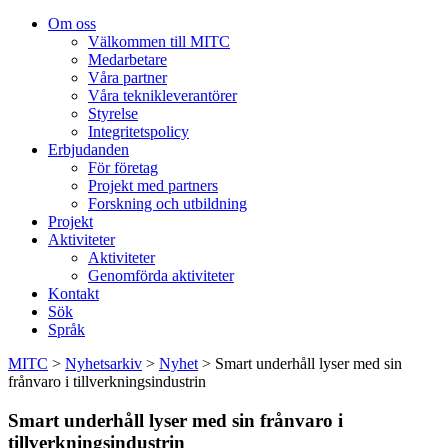
Om oss
Välkommen till MITC
Medarbetare
Våra partner
Våra teknikleverantörer
Styrelse
Integritetspolicy
Erbjudanden
För företag
Projekt med partners
Forskning och utbildning
Projekt
Aktiviteter
Aktiviteter
Genomförda aktiviteter
Kontakt
Sök
Språk
MITC
>
Nyhetsarkiv
>
Nyhet
>
Smart underhåll lyser med sin
frånvaro i tillverkningsindustrin
Smart underhåll lyser med sin frånvaro i
tillverkningsindustrin