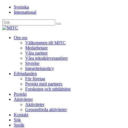
Svenska
International
Sök
efter:
Gå
Om oss
vidare
Välkommen till MITC
till
Medarbetare
innehåll
Våra partner
Våra teknikleverantörer
Styrelse
Integritetspolicy
Erbjudanden
För företag
Projekt med partners
Forskning och utbildning
Projekt
Aktiviteter
Aktiviteter
Genomförda aktiviteter
Kontakt
Sök
Språk