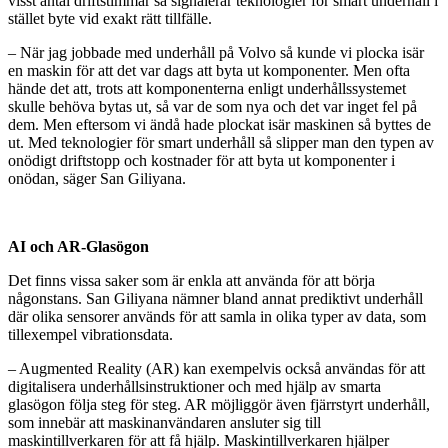
visst antal driftstimmar så signalerar teknologier för smart underhåll i
stället byte vid exakt rätt tillfälle.
– När jag jobbade med underhåll på Volvo så kunde vi plocka isär
en maskin för att det var dags att byta ut komponenter. Men ofta
hände det att, trots att komponenterna enligt underhållssystemet
skulle behöva bytas ut, så var de som nya och det var inget fel på
dem. Men eftersom vi ändå hade plockat isär maskinen så byttes de
ut. Med teknologier för smart underhåll så slipper man den typen av
onödigt driftstopp och kostnader för att byta ut komponenter i
onödan, säger San Giliyana.
AI och AR-Glasögon
Det finns vissa saker som är enkla att använda för att börja
någonstans. San Giliyana nämner bland annat prediktivt underhåll
där olika sensorer används för att samla in olika typer av data, som
tillexempel vibrationsdata.
­– Augmented Reality (AR) kan exempelvis också användas för att
digitalisera underhållsinstruktioner och med hjälp av smarta
glasögon följa steg för steg. AR möjliggör även fjärrstyrt underhåll,
som innebär att maskinanvändaren ansluter sig till
maskintillverkaren för att få hjälp. Maskintillverkaren hjälper